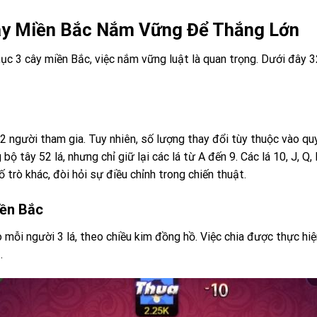
Cây Miền Bắc Nắm Vững Để Thắng Lớn
hục 3 cây miền Bắc, việc nắm vững luật là quan trọng. Dưới đây
 người tham gia. Tuy nhiên, số lượng thay đổi tùy thuộc vào qu
ộ tây 52 lá, nhưng chỉ giữ lại các lá từ A đến 9. Các lá 10, J, Q, 
 trò khác, đòi hỏi sự điều chỉnh trong chiến thuật.
iền Bắc
ho mỗi người 3 lá, theo chiều kim đồng hồ. Việc chia được thực h
.