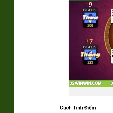
Cách Tính Điểm