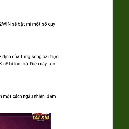
 32WIN sẽ bật mí một số quy
y định của từng sòng bài trực
K sẽ bị loại bỏ. Điều này tạo
iện một cách ngẫu nhiên, đảm