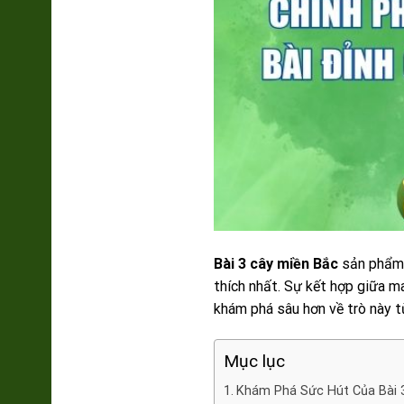
Bài 3 cây miền Bắc
sản phẩm 
thích nhất. Sự kết hợp giữa m
khám phá sâu hơn về trò này từ
Mục lục
Khám Phá Sức Hút Của Bài 