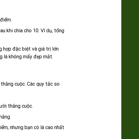
1 điểm.
au khi chia cho 10. Ví dụ, tổng
 hợp đặc biệt và giá trị lớn
ng lá không mấy đẹp mắt.
i thắng cuộc. Các quy tắc so
ười thắng cuộc.
hắng.
điểm, nhưng bạn có lá cao nhất