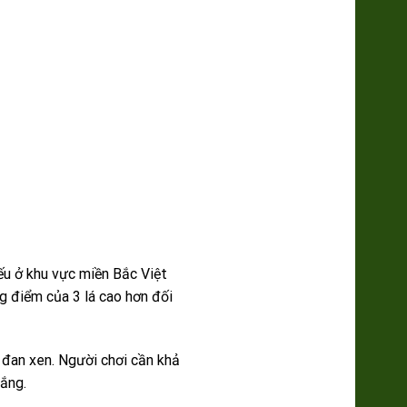
ếu ở khu vực miền Bắc Việt
ng điểm của 3 lá cao hơn đối
i đan xen. Người chơi cần khả
hắng.