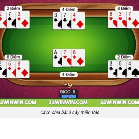
Cách chia bài 3 cây miền Bắc