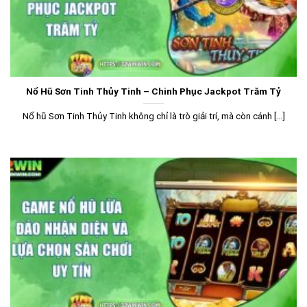
Nổ Hũ Sơn Tinh Thủy Tinh – Chinh Phục Jackpot Trăm Tỷ
Nổ hũ Sơn Tinh Thủy Tinh không chỉ là trò giải trí, mà còn cánh [...]