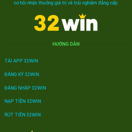
cơ hội nhận thưởng giá trị và trải nghiệm đẳng cấp.
HƯỚNG DẪN
TẢI APP 32WIN
ĐĂNG KÝ 32WIN
ĐĂNG NHẬP 32WIN
NẠP TIỀN 32WIN
RÚT TIỀN 32WIN