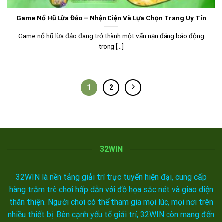
Game Nổ Hũ Lừa Đảo – Nhận Diện Và Lựa Chọn Trang Uy Tín
Game nổ hũ lừa đảo đang trở thành một vấn nạn đáng báo động
trong [...]
1
2
32WIN
32WIN là nền tảng giải trí trực tuyến hiện đại, cung cấp
hàng trăm trò chơi hấp dẫn với đồ họa sắc nét và giao diện
thân thiện. Người chơi có thể tham gia mọi lúc, mọi nơi trên
nhiều thiết bị. Bên cạnh yếu tố giải trí, 32WIN còn mang đến