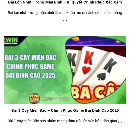
Bài Lớn Nhất Trong Mậu Binh – Bí Quyết Chinh Phục Xập Xám
Bài lớn nhất trong mậu binh là chìa khóa mở ra cánh cửa chiến thắng
[...]
Bài 3 Cây Miền Bắc – Chinh Phục Game Bài Đỉnh Cao 2025
Bài 3 cây miền Bắc sản phẩm mang đậm dấu ấn văn hóa dân gian [...]