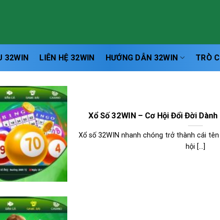
U 32WIN
LIÊN HỆ 32WIN
HƯỚNG DẪN 32WIN
TRÒ C
Xổ Số 32WIN – Cơ Hội Đổi Đời Dành
Xổ số 32WIN nhanh chóng trở thành cái tên
hội [...]