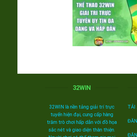
32WIN
32WIN là nền tảng giải trí trực
TẢI
tuyến hiện đại, cung cấp hàng
ĐĂN
trăm trò chơi hấp dẫn với đồ họa
sắc nét và giao diện thân thiện.
ĐĂN