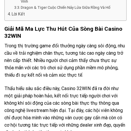
Vinh
Dragon & Tiger Cuộc Chiến Nảy Lửa Giữa Rồng Và Hổ
Lời Kết
Giải Mã Ma Lực Thu Hút Của Sòng Bài Casino
32WIN
Trong thị trường game đổi thưởng ngày càng sôi động, nhu
cầu về trải nghiệm chân thực, tương tác cao ngày càng trở
nên cấp thiết. Nhiều người chơi cảm thấy chưa thực sự
thỏa mãn với các trò chơi sử dụng phần mềm mô phỏng,
thiếu đi sự kết nối và cảm xúc thực tế.
Thấu hiểu sâu sắc điều này, Casino 32WIN đã ra đời như
một giải pháp hoàn hảo, kết nối trực tiếp người chơi với
không khí sôi động của các sòng bài thực thụ thông qua
công nghệ livestream hiện đại. Tại đây, các hội viên không
chỉ được hòa mình vào những ván cược gay cấn mà còn có
cơ hội tương tác trực tiếp với những dealer xinh đẹp, quyến