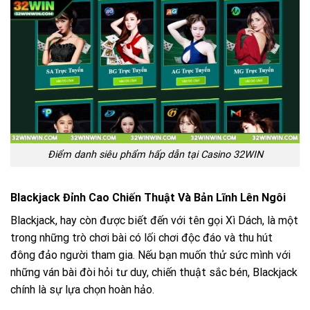
Điểm danh siêu phẩm hấp dẫn tại Casino 32WIN
Blackjack Đỉnh Cao Chiến Thuật Và Bản Lĩnh Lên Ngôi
Blackjack, hay còn được biết đến với tên gọi Xì Dách, là một
trong những trò chơi bài có lối chơi độc đáo và thu hút
đông đảo người tham gia. Nếu bạn muốn thử sức mình với
những ván bài đòi hỏi tư duy, chiến thuật sắc bén, Blackjack
chính là sự lựa chọn hoàn hảo.