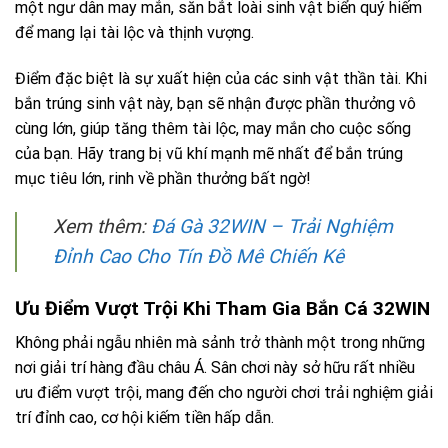
một ngư dân may mắn, săn bắt loài sinh vật biển quý hiếm
để mang lại tài lộc và thịnh vượng.
Điểm đặc biệt là sự xuất hiện của các sinh vật thần tài. Khi
bắn trúng sinh vật này, bạn sẽ nhận được phần thưởng vô
cùng lớn, giúp tăng thêm tài lộc, may mắn cho cuộc sống
của bạn. Hãy trang bị vũ khí mạnh mẽ nhất để bắn trúng
mục tiêu lớn, rinh về phần thưởng bất ngờ!
Xem thêm:
Đá Gà 32WIN – Trải Nghiệm
Đỉnh Cao Cho Tín Đồ Mê Chiến Kê
Ưu Điểm Vượt Trội Khi Tham Gia Bắn Cá 32WIN
Không phải ngẫu nhiên mà sảnh trở thành một trong những
nơi giải trí hàng đầu châu Á. Sân chơi này sở hữu rất nhiều
ưu điểm vượt trội, mang đến cho người chơi trải nghiệm giải
trí đỉnh cao, cơ hội kiếm tiền hấp dẫn.