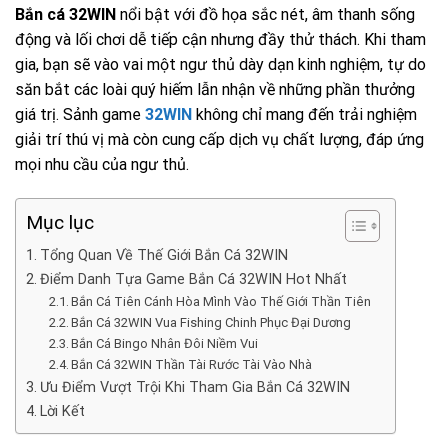
Bắn cá 32WIN
nổi bật với đồ họa sắc nét, âm thanh sống
động và lối chơi dễ tiếp cận nhưng đầy thử thách. Khi tham
gia, bạn sẽ vào vai một ngư thủ dày dạn kinh nghiệm, tự do
săn bắt các loài quý hiếm lẫn nhận về những phần thưởng
giá trị. Sảnh game
32WIN
không chỉ mang đến trải nghiệm
giải trí thú vị mà còn cung cấp dịch vụ chất lượng, đáp ứng
mọi nhu cầu của ngư thủ.
Mục lục
Tổng Quan Về Thế Giới Bắn Cá 32WIN
Điểm Danh Tựa Game Bắn Cá 32WIN Hot Nhất
Bắn Cá Tiên Cánh Hòa Mình Vào Thế Giới Thần Tiên
Bắn Cá 32WIN Vua Fishing Chinh Phục Đại Dương
Bắn Cá Bingo Nhân Đôi Niềm Vui
Bắn Cá 32WIN Thần Tài Rước Tài Vào Nhà
Ưu Điểm Vượt Trội Khi Tham Gia Bắn Cá 32WIN
Lời Kết