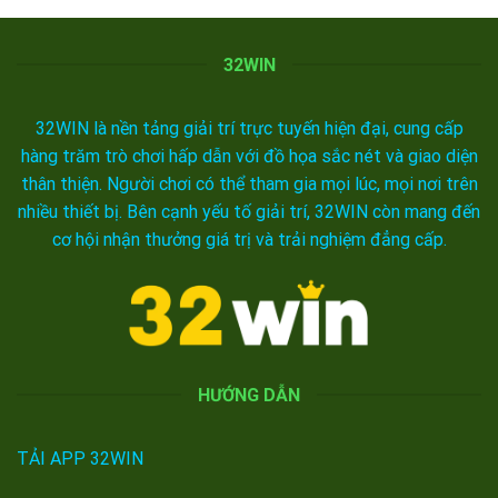
32WIN
32WIN là nền tảng giải trí trực tuyến hiện đại, cung cấp
hàng trăm trò chơi hấp dẫn với đồ họa sắc nét và giao diện
thân thiện. Người chơi có thể tham gia mọi lúc, mọi nơi trên
nhiều thiết bị. Bên cạnh yếu tố giải trí, 32WIN còn mang đến
cơ hội nhận thưởng giá trị và trải nghiệm đẳng cấp.
HƯỚNG DẪN
TẢI APP 32WIN