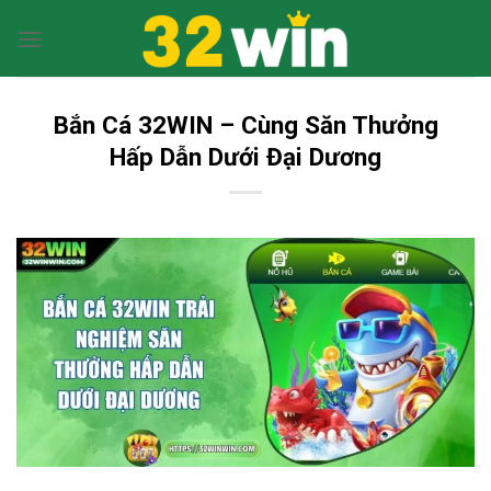
Skip
to
content
Bắn Cá 32WIN – Cùng Săn Thưởng
Hấp Dẫn Dưới Đại Dương