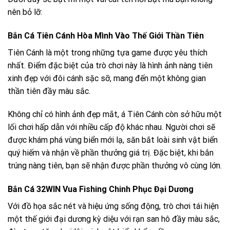
nên bỏ lỡ:
Bắn Cá Tiên Cánh Hòa Mình Vào Thế Giới Thần Tiên
Tiên Cánh là một trong những tựa game được yêu thích
nhất. Điểm đặc biệt của trò chơi này là hình ảnh nàng tiên
xinh đẹp với đôi cánh sặc sỡ, mang đến một không gian
thần tiên đầy màu sắc.
Không chỉ có hình ảnh đẹp mắt, á Tiên Cánh còn sở hữu một
lối chơi hấp dẫn với nhiều cấp độ khác nhau. Người chơi sẽ
được khám phá vùng biển mới lạ, săn bắt loài sinh vật biển
quý hiếm và nhận về phần thưởng giá trị. Đặc biệt, khi bắn
trúng nàng tiên, bạn sẽ nhận được phần thưởng vô cùng lớn.
Bắn Cá 32WIN Vua Fishing Chinh Phục Đại Dương
Với đồ họa sắc nét và hiệu ứng sống động, trò chơi tái hiện
một thế giới đại dương kỳ diệu với rạn san hô đầy màu sắc,